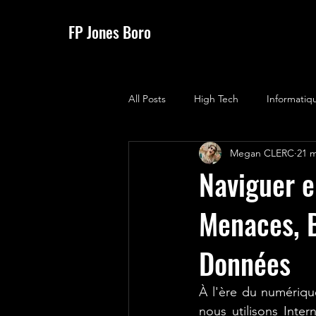
FP Jones Boro
All Posts
High Tech
Informatiq
Megan CLERC
21 m
Naviguer e
Menaces, B
Données
À l'ère du numérique
nous utilisons Inter