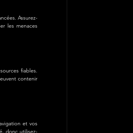
ancées. Assurez-
uer les menaces 
ources fiables. 
euvent contenir 
vigation et vos 
, donc utilisez-