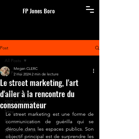
FP Jones Boro
Post
All Posts
Megan CLERC
All Posts
2 mai 2024
2 min de lecture
Le street marketing, l'art
High Tech
d'aller à la rencontre du
Informatique
consommateur
SEO et Marketing
Sexy
Le street marketing est une forme de 
Smartphones
communication de guérilla qui se 
déroule dans les espaces publics. Son 
Web et Internet
objectif principal est de surprendre les 