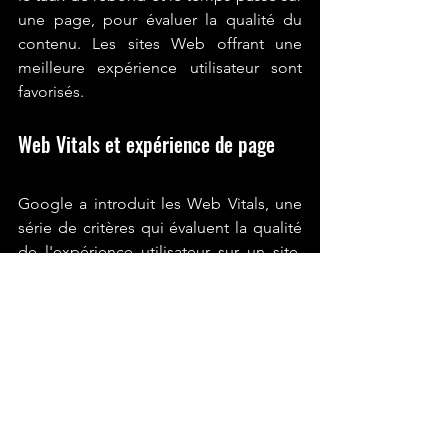
une page, pour évaluer la qualité du 
contenu. Les sites Web offrant une 
meilleure expérience utilisateur sont 
favorisés.
Web Vitals et expérience de page
Google a introduit les Web Vitals, une 
série de critères qui évaluent la qualité 
de l'expérience utilisateur sur un site. 
Cela inclut la vitesse de chargement, la 
stabilité visuelle, et bien d'autres 
aspects.
Conclusion