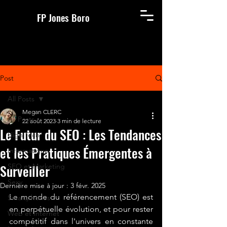
FP Jones Boro
Post
All Posts
Megan CLERC
All Posts
22 août 2023
3 min de lecture
Le Futur du SEO : Les Tendances
High Tech
et les Pratiques Émergentes à
Informatique
Surveiller
SEO et Marketing
Sexy
Dernière mise à jour :
3 févr. 2025
Le monde du référencement (SEO) est 
Smartphones
en perpétuelle évolution, et pour rester 
Web et Internet
compétitif dans l'univers en constante 